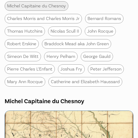
Michel Capitaine du Chesnoy
Charles Morris and Charles Morris Jr
Bernard Romans
Thomas Hutchins
Nicolas Scull II
John Rocque
Robert Erskine
Braddock Mead aka John Green
Simeon De Witt
Henry Pelham
George Gauld
Pierre Charles L’Enfant
Joshua Fry
Peter Jefferson
Mary Ann Rocque
Catherine and Elizabeth Haussard
Michel Capitaine du Chesnoy