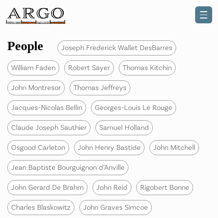
People
Joseph Frederick Wallet DesBarres
William Faden
Robert Sayer
Thomas Kitchin
John Montresor
Thomas Jeffreys
Jacques-Nicolas Bellin
Georges-Louis Le Rouge
Claude Joseph Sauthier
Samuel Holland
Osgood Carleton
John Henry Bastide
John Mitchell
Jean Baptiste Bourguignon d’Anville
John Gerard De Brahm
John Reid
Rigobert Bonne
Charles Blaskowitz
John Graves Simcoe