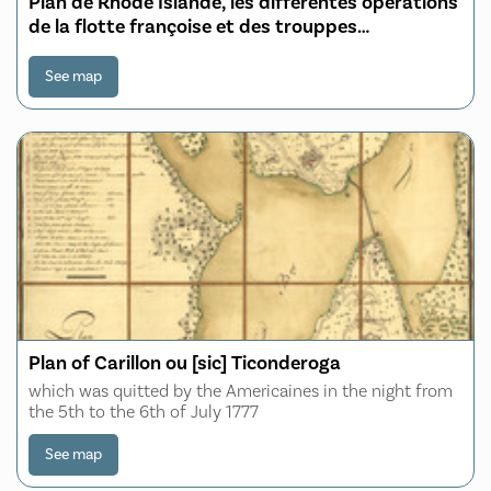
Plan de Rhode Islande, les differentes operations
de la flotte françoise et des trouppes
Américaines commandeés par le major général
Sullivan contre les forces de terre et de mer des
See map
Anglois depuis le 9 Aout jusqu'a la nuit du 30 au
31 du même
Plan of Carillon ou [sic] Ticonderoga
which was quitted by the Americaines in the night from
the 5th to the 6th of July 1777
See map