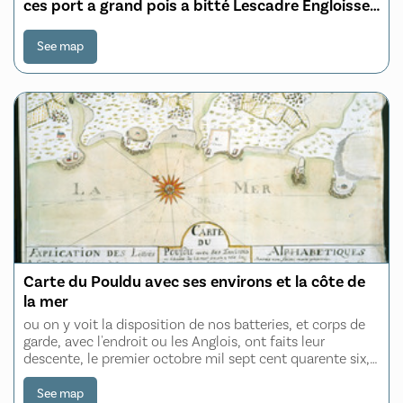
ces port a grand pois a bitté Lescadre Engloisse
& francoisse Leur gremant Leur Cantité de Canon
See map
Carte du Pouldu avec ses environs et la côte de
la mer
ou on y voit la disposition de nos batteries, et corps de
garde, avec l'endroit ou les Anglois, ont faits leur
descente, le premier octobre mil sept cent quarente six,
dans l'esperance ou ils estoient de se rendre maistres de
l'Orient et par cette co
See map