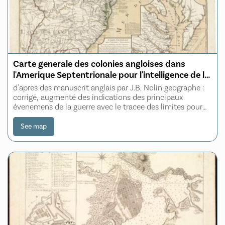
Carte generale des colonies angloises dans
l'Amerique Septentrionale pour l'intelligence de la
guerre presente
d'apres des manuscrit anglais par J.B. Nolin geographe :
corrigé, augmenté des indications des principaux
évenemens de la guerre avec le tracee des limites pour
constituer le traité de paix proposé entre la Couronne de
la Grande Bretagne et les
See map