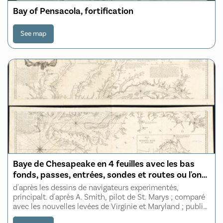
Bay of Pensacola, fortification
See map
Baye de Chesapeake en 4 feuilles avec les bas
fonds, passes, entrées, sondes et routes ou l'on
donne les parties navigables des rivieres
d'après les dessins de navigateurs experimentés,
Patowmack, Patapsco, et Nord-Est
principalt. d'après A. Smith, pilot de St. Marys ; comparé
avec les nouvelles levées de Virginie et Maryland ; publié
à Londres en Juillet 1776 ; traduit de l'Anglais