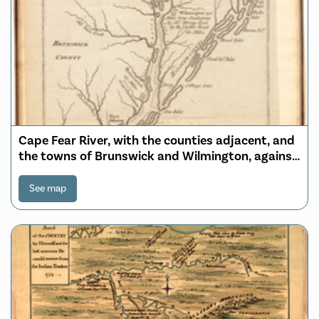
Cape Fear River, with the counties adjacent, and
the towns of Brunswick and Wilmington, against
which Lord Cornwallis, detached a part of his
army, the 17th of January last
See map