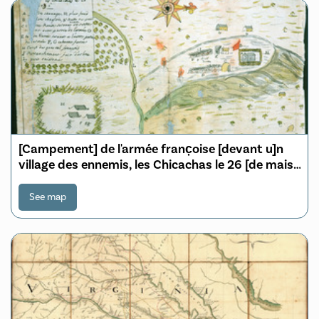
[Campement] de l'armée franc̦oise [devant u]n
village des ennemis, les Chicachas le 26 [de mais]
1736
See map