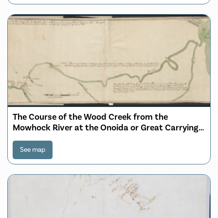
The Course of the Wood Creek from the
Mowhock River at the Onoida or Great Carrying
Place to The Onoida Lake. Representing the Forts
built on the Carrying Place by order of General
See map
Shirley: and Afterwards destroyed by Major
General Webb