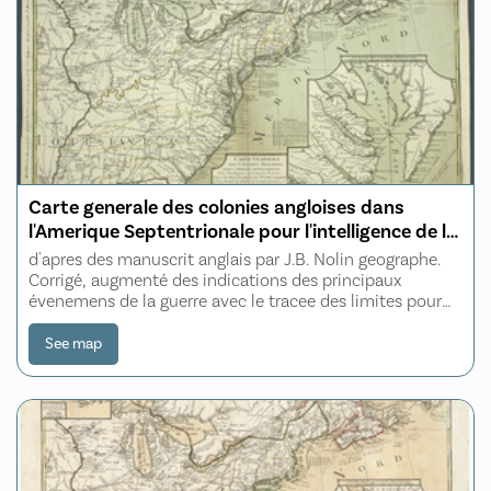
Carte generale des colonies angloises dans
l'Amerique Septentrionale pour l'intelligence de la
guerre presente
d'apres des manuscrit anglais par J.B. Nolin geographe.
Corrigé, augmenté des indications des principaux
évenemens de la guerre avec le tracee des limites pour
constituer le traité de paix proposé entre la Couronne de
la Grande Bretagne et les E
See map