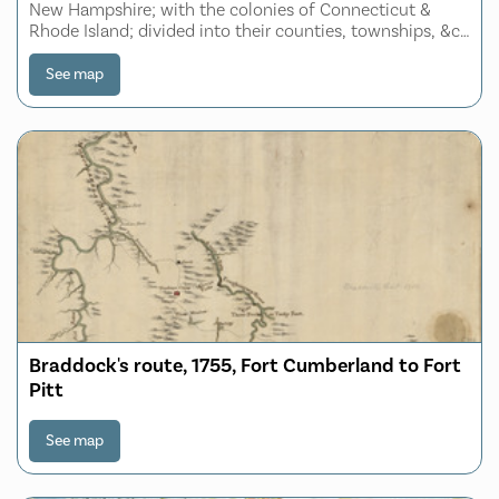
New Hampshire; with the colonies of Connecticut &
Rhode Island; divided into their counties, townships, &c.
together with an accurate plan of the town, harbour and
environs of Boston
See map
Braddock's route, 1755, Fort Cumberland to Fort
Pitt
See map